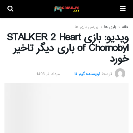
خانه
بازی ها
بررسی بازی ها
ویدیو: بازی STALKER 2 Heart
of Chornobyl باری دیگر تاخیر
خورد
توسط
نویسنده گیم فا
مرداد 4, 1403