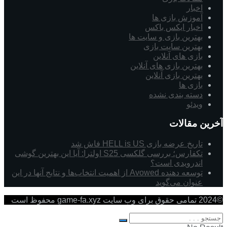
اخبار
آموزش بازی ها
اخبار ایکس باکس
بهترین بازی و سایت ها
بهترین سایت بازی
بازی های آنلاین
بهترین بازی های آنلاین
بهترین بازی آنلاین
بازی ها
دسته بندی نشده
ویدئو
آخرین مقالات
تاریخ عرضه بازی HELL is US فاش شد
تکفارس؛ بررسی گلکسی S25 اولترا: آیا این بهترین گوشی
اندرویدی است؟
توسعه دهنده Avowed از اهمیت انتخاب‌ها و نتایج آنها در این
عنوان می‌گوید
©2024 تمامی حقوق برای وب سایت game-fa.xyz محفوظ است