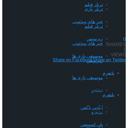
تریلر فیلم
تریلر بازی
خبر های ویدئویی
تریلر فیلم
زیرنویس
0
خبر های ویدئویی
SHARES
1
VIEWS
موسیقی بازی ها
Share on Facebook
Share on Twitter
زیرنویس
پنج بازیگر دیگر به فیلم Kingdom Of The Planet Of The Apes
پلتفرم
اضافه شدند
موسیقی بازی ها
به تازگی پنج بازیگر دیگر نیز به فیلم Kingdom Of The Planet Of
نینتندو
The Apes پیوسته‌اند.
پلتفرم
فیلم قلمروی سیاره میمون‌ها (Kingdom Of The Planet Of The
Apes) جدیدترین فیلم از فرنچایز «سیاره میمون‌ها» به شمار
ایکس باکس
می‌رود، فرنچایزی که قدمت آن به فیلمی به همین نام محصول سال
نینتندو
۱۹۶۸ میلادی و ساخته فرانکلین جی شفنر (Franklin J. Schaffner)
باز می‌گردد.
پلی استیشن