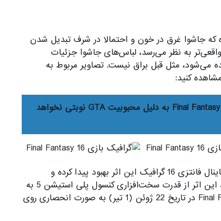
ه که جاشوا غرق در خون و احتمالا در شرف تبدیل شدن
گی واقعی‌تر به نظر می‌رسد، لباس‌های جاشوا جزئیات
ده می‌شود، مثل قبل براق نیست. تصاویر مربوط به
مبارزات Final Fantasy 16 به دلیل محبوبیت GTA نوبتی نخواهد
بدون شک با نزدیک شدن به زمان انتشار بازی فاینال فانتزی 16 گرافیک این اثر بهبود پیدا کرده و
همان‌طور که شرکت Square Enix بار‌ها تاکید کرده، این اثر از قدرت سخت‌افزاری کنسول پلی استیشن 5 به
بهترین شکل استفاده خواهد کرد. بازی Final Fantasy 16 در تاریخ 22 ژوئن (1 تیر) به صورت انحصاری روی