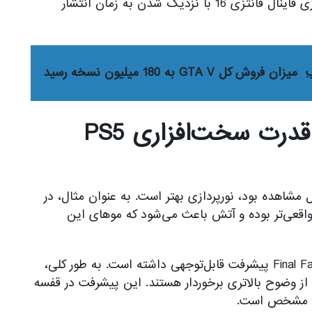
مشهود و چشمگیر است. البته پیشرفت گرافیک بازی فاینال فانتزی 16 با نزدیک شدن به زمان انتشار
ب
میزان فروش کل GTA V به 180 میلیون نسخه رسید
Final Fantasy 16 از تمام قدرت سخت‌افزاری PS5
ین پیشرفتی که در رویداد State of Play قابل مشاهده بود، نور‌پردازی بهتر است. به عنوان مثال، در
 واقعی‌تر بوده و آتش باعث می‌شود که مو‌های این
نور‌پردازی تنها بخشی نیست که در بازی Final Fantasy 16 پیشرفت قابل‌توجهی داشته است. به طور کلی،
ز وضوح بالاتری بر‌خوردار هستند. این پیشرفت در قفسه