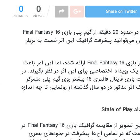
0
0
Share on Twitter
SHARES
VIEWS
شرکت سونی اخیرا در قالب رویداد State of Play در حدود 20 دقیقه از گیم پلی بازی Final Fantasy 16
به واسطه آن می‌توانید پیشرفت گرافیک این اثر نسبت به تریلر
با این وجود که در چند ماه اخیر اطلاعات زیادی از بازی Final Fantasy 16 ارائه شده، اما این امر باعث
 رویداد اختصاصی برای این اثر در نظر بگیرند. در
حالی که تازه‌ترین رویداد State of Play با محوریت بازی فاینال فانتزی 16 بیشتر روی گیم پلی متمرکز
 اثر مذکور در دو سال گذشته از رونمایی تا چه اندازه
یکی از کاربران توییتر به نام LegionzGaming چندین تصویر از مقایسه گرافیک بازی Final Fantasy 16 در
 State of Play منتشر کرده است که در تمامی آن‌ها پیشرفت در جلوه‌های بصری