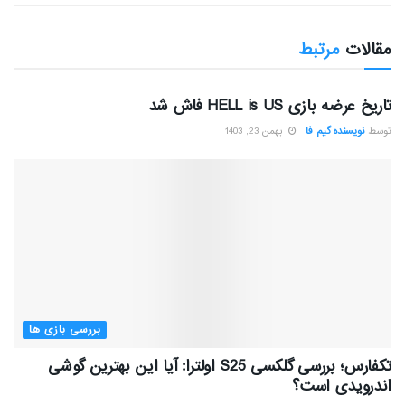
مقالات
مرتبط
بررسی بازی ها
تاریخ عرضه بازی HELL is US فاش شد
توسط
نویسنده گیم فا
بهمن 23, 1403
بررسی بازی ها
تکفارس؛ بررسی گلکسی S25 اولترا: آیا این بهترین گوشی
اندرویدی است؟