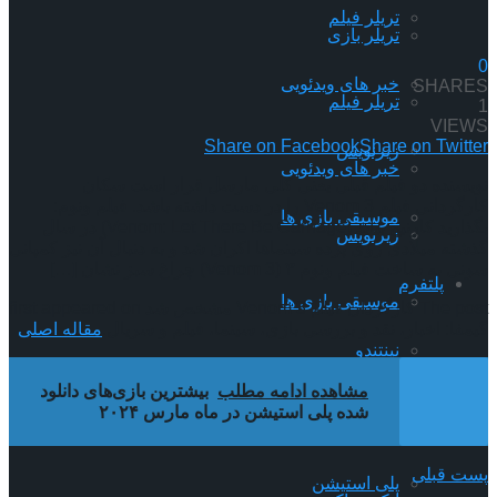
تریلر فیلم
تریلر بازی
0
خبر های ویدئویی
SHARES
تریلر فیلم
1
VIEWS
Share on Facebook
Share on Twitter
زیرنویس
خبر های ویدئویی
نویسنده دو فیلم قبلی یعنی کلی مارسل قرار است سکان
کارگردانی فیلم Venom 3 را در دست داشته باشد. فیلم ونوم:
موسیقی بازی ها
بگذارید کارنیج بیاید (Venom: Let There Be Carnage) در سال
زیرنویس
گذشته میلادی روی پرده سینماها اکران شد و به دنبال آن نیز کمپانی
سونی به ساخت فیلم ونوم ۳ (Venom 3) چراغ سبز نشان […]
پلتفرم
موسیقی بازی ها
The post کارگردان فیلم Venom 3 مشخص شد first appeared on
گیمفا: اخبار، نقد و بررسی بازی، سینما، فیلم و سریال.
مقاله اصلی
نینتندو
پلتفرم
مشاهده ادامه مطلب
بیشترین بازی‌های دانلود
شده پلی استیشن در ماه مارس ۲۰۲۴
ایکس باکس
نینتندو
پست قبلی
پلی استیشن