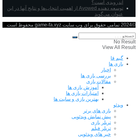
اندرویدی است؟
توسعه دهنده Avowed از اهمیت انتخاب‌ها و نتایج آنها در این
عنوان می‌گوید
©2024 تمامی حقوق برای وب سایت game-fa.xyz محفوظ است
No Result
View All Result
گیم فا
بازی ها
اخبار
بررسی بازی ها
مقالات بازی
آموزش بازی ها
امتیازات بازی ها
بهترین بازی و سایت ها
ویدئو
بازی های برتر
پیش نمایش ویدئویی
تریلر بازی
تریلر فیلم
خبر های ویدئویی