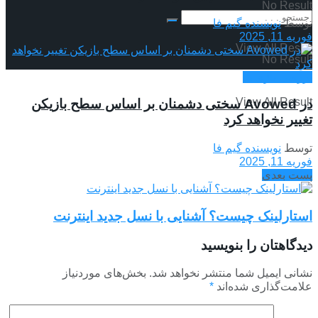
No Result
توسط
نویسنده گیم فا
فوریه 11, 2025
View All Result
No Result
بررسی بازی ها
View All Result
در Avowed سختی دشمنان بر اساس سطح بازیکن
تغییر نخواهد کرد
توسط
نویسنده گیم فا
فوریه 11, 2025
پست بعدی
استارلینک چیست؟ آشنایی با نسل جدید اینترنت
دیدگاهتان را بنویسید
نشانی ایمیل شما منتشر نخواهد شد.
بخش‌های موردنیاز
علامت‌گذاری شده‌اند
*