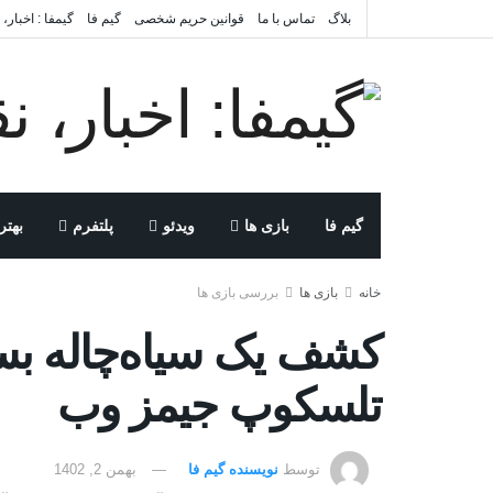
بلاگ
تماس با ما
قوانین حریم شخصی
گیم فا
گیمفا : اخبار،
گیم فا
بازی ها
ویدئو
پلتفرم
بهتر
خانه
بازی ها
بررسی بازی ها
کشف یک سیاه‌چاله ب
تلسکوپ جیمز وب
توسط
نویسنده گیم فا
بهمن 2, 1402