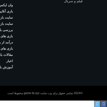
وان ایکس
بازی آنلای
سایت بازی
سایت بازی
بررسی با
بازی های 
درآمد از ب
بازی های
مقالات با
اخبار
آموزش با
©2024 تمامی حقوق برای وب سایت game-fa.xyz محفوظ است