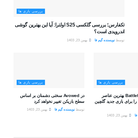
بررسی بازی ها
تکفارس؛ بررسی گلکسی S25 اولترا: آیا این بهترین گوشی
اندرویدی است؟
توسط
نویسنده گیم فا
بهمن 23, 1403
بررسی بازی ها
بررسی بازی ها
تیم توسعه Battlefield بهترین عناصر
در Avowed سختی دشمنان بر اساس
را برای بازی جدید گلچین
سطح بازیکن تغییر نخواهد کرد
توسط
نویسنده گیم فا
بهمن 23, 1403
فا
بهمن 23, 1403