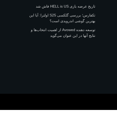
تاریخ عرضه بازی HELL is US فاش شد
تکفارس؛ بررسی گلکسی S25 اولترا: آیا این
بهترین گوشی اندرویدی است؟
توسعه دهنده Avowed از اهمیت انتخاب‌ها و
نتایج آنها در این عنوان می‌گوید