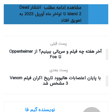
مشاهده ادامه مطلب
انتشار Dead
Island 2 تا اواخر ماه آوریل 2023 به
تعویق افتاد
پست قبلی
آخر هفته چه فیلم و سریالی ببینیم؟ از Oppenheimer
تا Foe
پست بعدی
با پایان اعتصابات هالیوود تاریخ اکران فیلم Venom
3 مشخص شد
نویسنده گیم فا