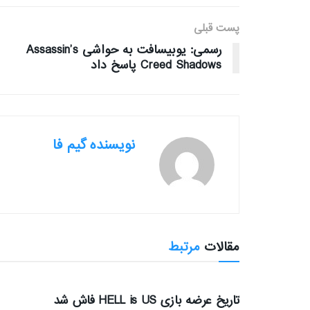
پست قبلی
رسمی: یوبیسافت به حواشی Assassin’s
Creed Shadows پاسخ داد
نویسنده گیم فا
مقالات
مرتبط
بررسی بازی ها
تاریخ عرضه بازی HELL is US فاش شد