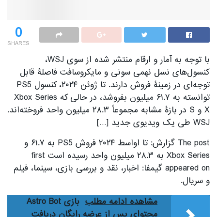
0
SHARES
با توجه به آمار و ارقام منتشر شده از سوی WSJ،
کنسول‌های نسل نهمی سونی و مایکروسافت فاصلۀ قابل
توجه‌ای در زمینۀ فروش دارند. تا ژوئن ۲۰۲۴، کنسول PS5
توانسته به ۶۱.۷ میلیون بفروشد، در حالی که Xbox Series
X و S در بازۀ مشابه مجموعاً ۲۸.۳ میلیون واحد فروخته‌اند.
WSJ طی یک ویدیوی جدید […]
The post گزارش: تا اواسط ۲۰۲۴ فروش PS5 به ۶۱.۷ و
Xbox Series به ۲۸.۳ میلیون واحد رسیده است first
appeared on گیمفا: اخبار، نقد و بررسی بازی، سینما، فیلم
و سریال.
مشاهده ادامه مطلب
بازی Astro Bot
محتوای پس از عرضه رایگان دریافت