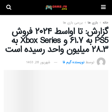
خانه
بازی ها
بررسی بازی ها
گزارش: تا اواسط ۲۰۲۴ فروش
PS5 به ۶۱.۷ و Xbox Series به
۲۸.۳ میلیون واحد رسیده است
توسط
نویسنده گیم فا
شهریور 28, 1403