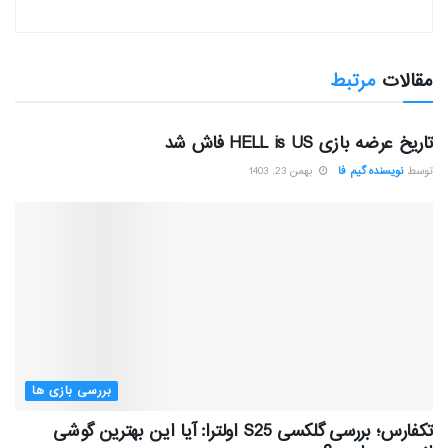
مقالات
مرتبط
بررسی بازی ها
تاریخ عرضه بازی HELL is US فاش شد
توسط
نویسنده گیم فا
بهمن 23, 1403
بررسی بازی ها
تکفارس؛ بررسی گلکسی S25 اولترا: آیا این بهترین گوشی