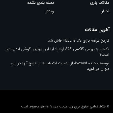
مقالات بازی
دسته بندی نشده
اخبار
ویدئو
آخرین مقالات
تاریخ عرضه بازی HELL is US فاش شد
تکفارس؛ بررسی گلکسی S25 اولترا: آیا این بهترین گوشی اندرویدی
است؟
توسعه دهنده Avowed از اهمیت انتخاب‌ها و نتایج آنها در این
عنوان می‌گوید
©2024 تمامی حقوق برای وب سایت game-fa.xyz محفوظ است