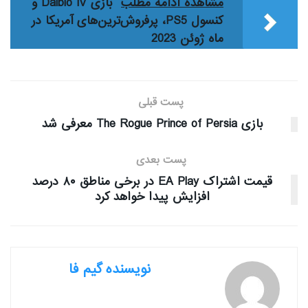
مشاهده ادامه مطلب
بازی Daiblo IV و
کنسول PS5، پرفروش‌ترین‌های آمریکا در
ماه ژوئن 2023
پست قبلی
بازی The Rogue Prince of Persia معرفی شد
پست بعدی
قیمت اشتراک EA Play در برخی مناطق ۸۰ درصد
افزایش پیدا خواهد کرد
نویسنده گیم فا