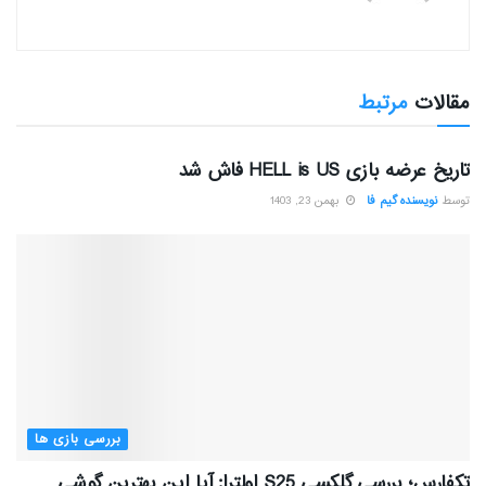
مقالات
مرتبط
بررسی بازی ها
تاریخ عرضه بازی HELL is US فاش شد
توسط
نویسنده گیم فا
بهمن 23, 1403
بررسی بازی ها
تکفارس؛ بررسی گلکسی S25 اولترا: آیا این بهترین گوشی