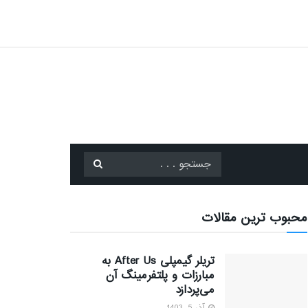
محبوب ترین مقالات
تریلر گیمپلی After Us به
مبارزات و پلتفرمینگ آن
می‌پردازد