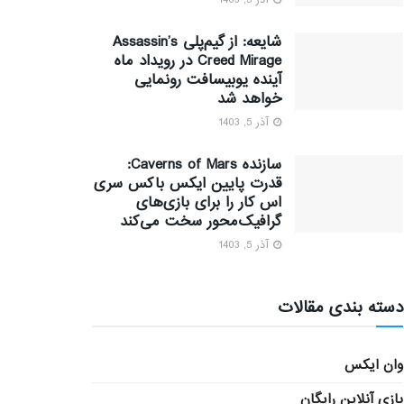
آذر 5, 1403
شایعه: از گیم‌پلی Assassin’s
Creed Mirage در رویداد ماه
آینده یوبیسافت رونمایی
خواهد شد
آذر 5, 1403
سازنده Caverns of Mars:
قدرت پایین ایکس باکس سری
اس کار را برای بازی‌های
گرافیک‌محور سخت می‌کند
آذر 5, 1403
دسته بندی مقالات
وان ایکس
بازی آنلاین رایگان