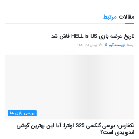
مقالات
مرتبط
بررسی بازی ها
تاریخ عرضه بازی HELL is US فاش شد
توسط
نویسنده گیم فا
بهمن 23, 1403
بررسی بازی ها
تکفارس؛ بررسی گلکسی S25 اولترا: آیا این بهترین گوشی
اندرویدی است؟