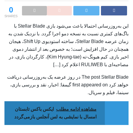
0
SHARES
این به‌روزرسانی احتمالا باعث می‌شود بازی Stellar Blade با
باگ‌های کمتری نسبت به نسخه‌ دمو اجرا گردد. با نزدیک شدن به
زمان عرضه Stellar Blade، ساخته‌ استودیوی Shift Up، هیجان
همچنان در حال افزایش است؛ به خصوص بعد از انتشار دموی
اخیر بازی. کیم هیونگ-ته (Kim Hyung-tae)، کارگردان بازی، در
مصاحبه‌ای با RULIWEB اعلام کرد […]
The post Stellar Blade در روز عرضه یک به‌روزرسانی دریافت
خواهد کرد first appeared on گیمفا: اخبار، نقد و بررسی بازی،
سینما، فیلم و سریال.
مشاهده ادامه مطلب
ایکس باکس تابستان
امسال با نمایشی به لس آنجلس بازمی‌گردد