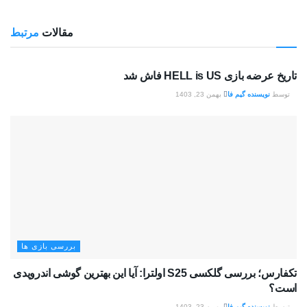
مقالات
مرتبط
بررسی بازی ها
تاریخ عرضه بازی HELL is US فاش شد
توسط
نویسنده گیم فا
بهمن 23, 1403
بررسی بازی ها
تکفارس؛ بررسی گلکسی S25 اولترا: آیا این بهترین گوشی اندرویدی
است؟
توسط
نویسنده گیم فا
بهمن 23, 1403