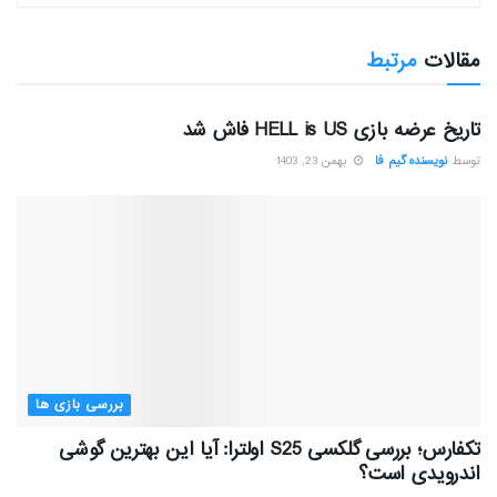
مقالات
مرتبط
بررسی بازی ها
تاریخ عرضه بازی HELL is US فاش شد
توسط
نویسنده گیم فا
بهمن 23, 1403
بررسی بازی ها
تکفارس؛ بررسی گلکسی S25 اولترا: آیا این بهترین گوشی
اندرویدی است؟